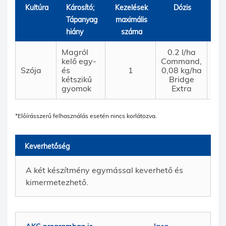
Kultúra
Károsító;
Kezelések
Dózis
É.
Tápanyag
maximális
(n
hiány
száma
Magról
0.2 l/ha
kelő egy-
Command,
Szója
és
1
0,08 kg/ha
nk.*
kétszikű
Bridge
gyomok
Extra
*Előírásszerű felhasználás esetén nincs korlátozva.
Keverhetőség
A két készítmény egymással keverhető és
kimermetezhető.