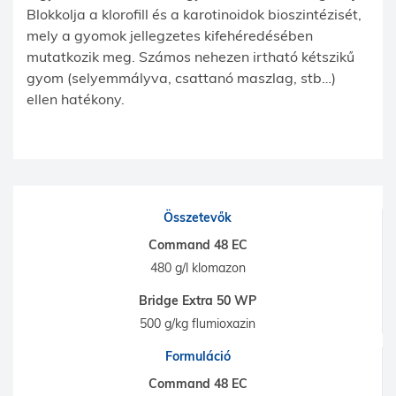
Blokkolja a klorofill és a karotinoidok bioszintézisét,
mely a gyomok jellegzetes kifehéredésében
mutatkozik meg. Számos nehezen irtható kétszikű
gyom (selyemmályva, csattanó maszlag, stb…)
ellen hatékony.
Összetevők
Command 48 EC
480 g/l klomazon
Bridge Extra 50 WP
500 g/kg flumioxazin
Formuláció
Command 48 EC