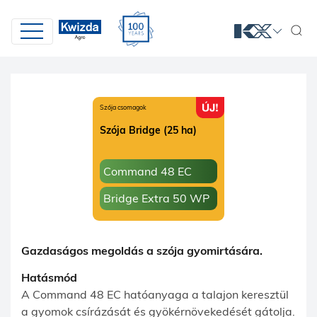
Szója csomagok
Szója Bridge (25 ha)
Command 48 EC
Bridge Extra 50 WP
Gazdaságos megoldás a szója gyomirtására.
Hatásmód
A Command 48 EC hatóanyaga a talajon keresztül
a gyomok csírázását és gyökérnövekedését gátolja.