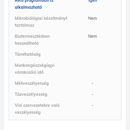
AKG programban is
Igen
alkalmazható
Mikrobiólógiai készítményt
Nem
tartalmaz
Biotermesztésben
Nem
használható
Tárolhatóság
Munkaegészségügyi
várakozási idő
Méhveszélyesség
-
Tűzveszélyesség
-
Vízi szervezetekre való
-
veszélyesség