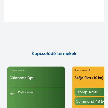
Kapcsolódó termékek
Gyomirtó szerek
Szója csomagok
Oklahoma Opti
Szója Flex (10 ha)
Stomp Aqua
40 g/l imazamox
Command 48 EC