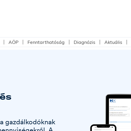
AÖP
Fenntarthatóság
Diagnózis
Aktuális
tés
t a gazdálkodóknak
ennyiségekről. A