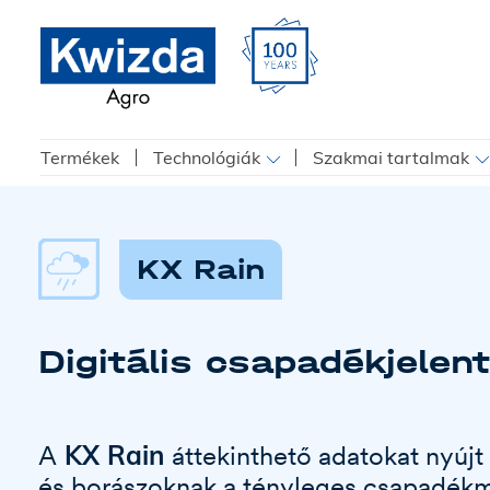
Termékek
Technológiák
Szakmai tartalmak
KX Rain
Digitális csapadékjelen
KX Rain
A
áttekinthető adatokat nyúj
és borászoknak a tényleges csapadékm