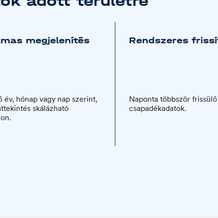
k adott területre
mas megjelenítés
Rendszeres friss
 év, hónap vagy nap szerint,
Naponta többször frissülő
áttekintés skálázható
csapadékadatok.
lon.