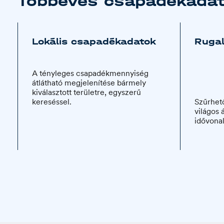
Többéves csapadékadato
Lokális csapadékadatok
Rugal
A tényleges csapadékmennyiség
átlátható megjelenítése bármely
kiválasztott területre, egyszerű
kereséssel.
Szűrhető
világos 
idővona