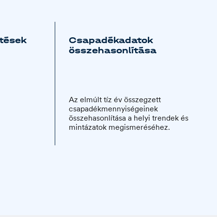
ítések
Csapadékadatok
összehasonlítása
Az elmúlt tíz év összegzett
csapadékmennyiségeinek
összehasonlítása a helyi trendek és
mintázatok megismeréséhez.