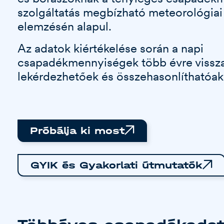
szolgáltatás megbízható meteorológiai
elemzésén alapul.
Az adatok kiértékelése során a napi
csapadékmennyiségek több évre viss
lekérdezhetőek és összehasonlíthatóak
Próbálja ki most
GYIK és Gyakorlati útmutatók