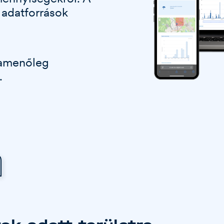
 adatforrások
zamenőleg
.