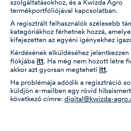
szolgáltatásokhoz, és a Kwizda Agro
termékportfóliójával kapcsolatban.
A regisztrált felhasználók szélesebb t
kategóriákhoz férhetnek hozzá, amelye
kifejezetten az egyéni igényekhez igaz
Kérdésének elküldéséhez jelentkezzen
itt
fiókjába
. Ha még nem hozott létre fi
itt
akkor azt gyorsan megteheti
.
Ha problémája adódik a regisztráció so
küldjön e-mailben egy rövid hibaismert
következő címre:
digital@kwizda-agro.