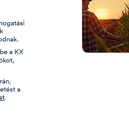
ámogatási
k
odnak.
 be a KX
ókot,
rán,
etést a
at
.