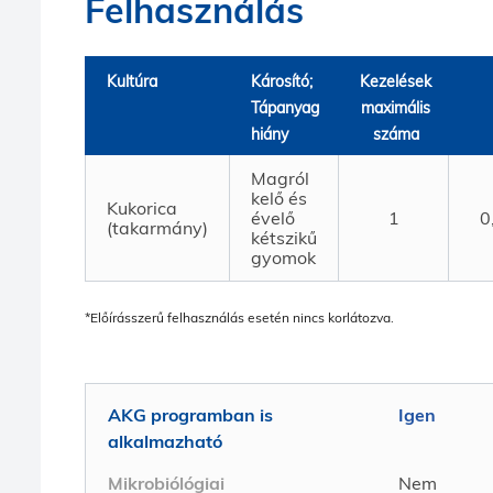
Felhasználás
Kultúra
Károsító;
Kezelések
Tápanyag
maximális
hiány
száma
Magról
kelő és
Kukorica
évelő
1
0
(takarmány)
kétszikű
gyomok
*Előírásszerű felhasználás esetén nincs korlátozva.
AKG programban is
Igen
alkalmazható
Mikrobiólógiai
Nem