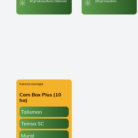
40 g/l nikoszulfuron (Talisman)
100 g/l mezotrion
Kukorica csomagok
Corn Box Plus (10
ha)
Talisman
Temsa SC
Mural