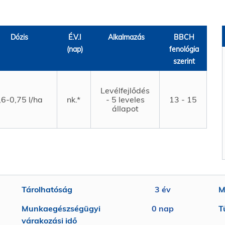
Dózis
É.V.I
Alkalmazás
BBCH
(nap)
fenológia
szerint
Levélfejlődés
,6-0,75 l/ha
nk.*
- 5 leveles
13 - 15
állapot
Tárolhatóság
3 év
M
Munkaegészségügyi
0 nap
T
várakozási idő