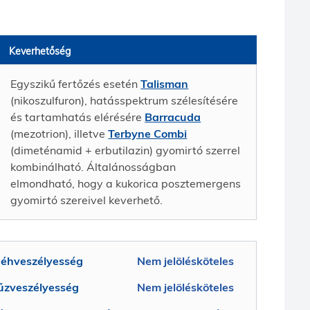
Keverhetőség
Egyszikű fertőzés esetén
Talisman
(nikoszulfuron), hatásspektrum szélesítésére
és tartamhatás elérésére
Barracuda
(mezotrion), illetve
Terbyne Combi
(dimeténamid + erbutilazin) gyomirtó szerrel
kombinálható. Általánosságban
elmondható, hogy a kukorica posztemergens
gyomirtó szereivel keverhető.
éhveszélyesség
Nem jelölésköteles
űzveszélyesség
Nem jelölésköteles