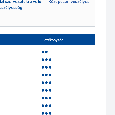
ízi szervezetekre való
Közepesen veszélyes
eszélyesség
Hatékonyság