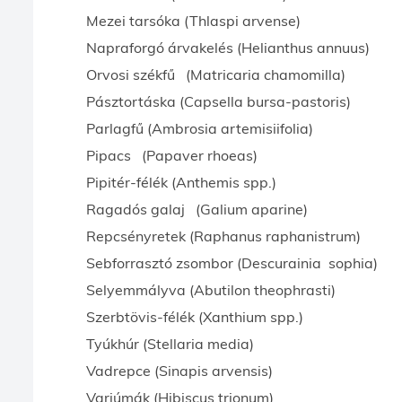
Mezei tarsóka (Thlaspi arvense)
Napraforgó árvakelés (Helianthus annuus)
Orvosi székfű (Matricaria chamomilla)
Pásztortáska (Capsella bursa-pastoris)
Parlagfű (Ambrosia artemisiifolia)
Pipacs (Papaver rhoeas)
Pipitér-félék (Anthemis spp.)
Ragadós galaj (Galium aparine)
Repcsényretek (Raphanus raphanistrum)
Sebforrasztó zsombor (Descurainia sophia)
Selyemmályva (Abutilon theophrasti)
Szerbtövis-félék (Xanthium spp.)
Tyúkhúr (Stellaria media)
Vadrepce (Sinapis arvensis)
Varjúmák (Hibiscus trionum)