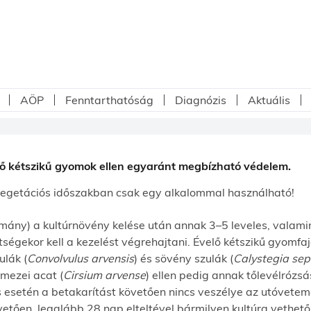
AÖP
Fenntarthatóság
Diagnózis
Aktuális
lő kétszikű gyomok ellen egyaránt megbízható védelem.
egetációs időszakban csak egy alkalommal használható!
mány) a kultúrnövény kelése után annak 3–5 leveles, valam
ettségekor kell a kezelést végrehajtani. Évelő kétszikű gyom
ulák (
Convolvulus arvensis
) és sövény szulák (
Calystegia se
 mezei acat (
Cirsium arvense
) ellen pedig annak tőlevélrózs
 esetén a betakarítást követően nincs veszélye az utóvete
etően, legalább 28 nap elteltével bármilyen kultúra vethető