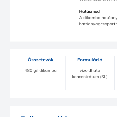
Hatásmód
A dikamba hatóany
hatóanyagcsoportb
Összetevők
Formuláció
480 g/l dikamba
vízoldható
koncentrátum (SL)