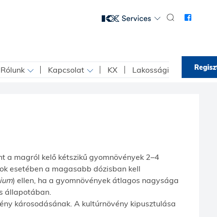
Regisz
Rólunk
Kapcsolat
KX
Lakossági
int a magról kelő kétszikű gyomnövények 2–4
fajok esetében a magasabb dózisban kell
pium
) ellen, ha a gyomnövények átlagos nagysága
ás állapotában.
mény károsodásának. A kultúrnövény kipusztulása
.