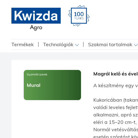
Termékek
Technológiák
Szakmai tartalmak
Magról kelő és éve
Gyomirtó szerek
Mural
A készítmény egy v
Kukoricában (takar
valódi leveles fejl
alkalmazni, apró sz
eléri a 15–20 cm-t,
Normál vetésváltás
esetén szántást köv