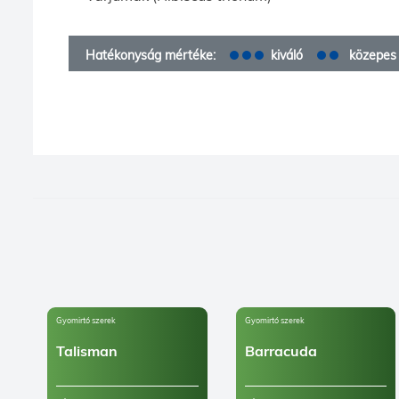
Hatékonyság mértéke:
kiváló
közepes
Gyomirtó szerek
Gyomirtó szerek
Talisman
Barracuda