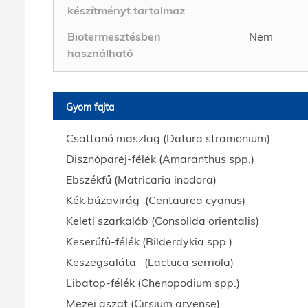
készítményt tartalmaz
Biotermesztésben
Nem
használható
Gyom fajta
Csattanó maszlag (Datura stramonium)
Disznóparéj-félék (Amaranthus spp.)
Ebszékfű (Matricaria inodora)
Kék búzavirág (Centaurea cyanus)
Keleti szarkaláb (Consolida orientalis)
Keserűfű-félék (Bilderdykia spp.)
Keszegsaláta (Lactuca serriola)
Libatop-félék (Chenopodium spp.)
Mezei aszat (Cirsium arvense)