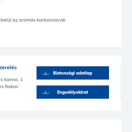
 belül az aromás karbonsavak
zerelés
Biztonsági adatlap
es kanna, 1
res flakon
Engedélyokirat