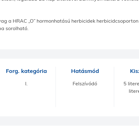
ag a HRAC „O” hormonhatású herbicidek herbicidcsoporton
a sorolható.
Forg. kategória
Hatásmód
Kis
I.
Felszívódó
5 liter
lite