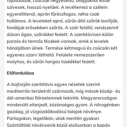
tojásdadok, csúcsuk hegyesedő, alapjuknál kissé
szívesek, hosszú nyelűek. A levéllemez a szélein
egyenlőtlenül, aprón fűrészfogas, néha csak
hullámos. A leveleket apró, sűrűn álló szőrök borítják,
fonákjuk erősebben szőrös. A szár felálló, rendszerint
dúsan ágas, szőrökkel fedett. A szerbtövisen külön
porzós és termős fészkek vannak, amik a levelek
hónaljában ülnek. Termése kétmagvú és csúcsán két
egyenes szarv látható. Felülete nemezszerűen
molyhos, és sűrűn horgas tüskékkel fedett.
Előfordulása
A bojtorján szerbtövis egyes nézetek szerint
mediterrán területről származik, míg mások közép- és
dél-amerikai flóraelemnek tekintik. Magyarországon
mindenütt elterjedt, közönséges gyom. A nitrogénben
gazdag, jó vízgazdálkodású talajok növénye.
Parlagokon, legelőkön, utak mentén gyakori.
Szántóföldi növényeink közül elsősorban a kapás