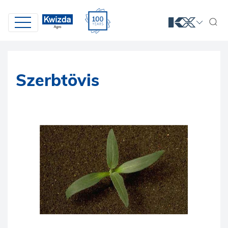
Szerbtövis