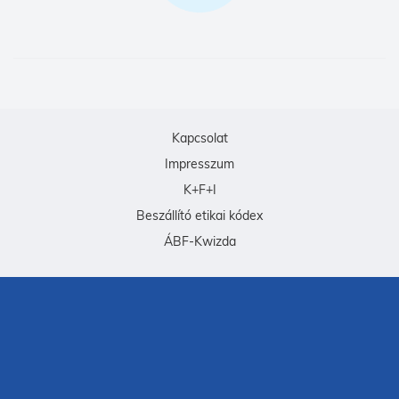
Kapcsolat
Impresszum
K+F+I
Beszállító etikai kódex
ÁBF-Kwizda