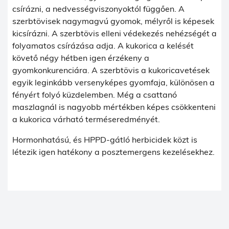
csírázni, a nedvességviszonyoktól függően. A
szerbtövisek nagymagvú gyomok, mélyről is képesek
kicsírázni. A szerbtövis elleni védekezés nehézségét a
folyamatos csírázása adja. A kukorica a kelését
követő négy hétben igen érzékeny a
gyomkonkurenciára. A szerbtövis a kukoricavetések
egyik leginkább versenyképes gyomfaja, különösen a
fényért folyó küzdelemben. Még a csattanó
maszlagnál is nagyobb mértékben képes csökkenteni
a kukorica várható terméseredményét.
Hormonhatású, és HPPD-gátló herbicidek közt is
létezik igen hatékony a posztemergens kezelésekhez.