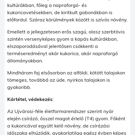
kultúrákban, főleg a napraforgó- és
kukoricavetésekben, de kiritkult gabonákban is
előfordul. Száraz körülmények között is szívós növény.
Emellett a jellegzetesen erős szagú, olasz szerbtövis
szintén versenyképes gyom a kapás kultúrákban,
elszaporodásával jelentősen csökkenti a
terméseredményt akár kukorica, akár napraforgó
állományokban.
Mindhárom faj elsősorban az alföldi, kötött talajokon
tömeges, továbbá az üde, nyirkos talajokon is
gyakoribb.
Kártétel, védekezés
:
Az Ujvárosi-féle életformarendszer szerint nyár
elején csírázó, ősszel magot érlelő (T4) gyom. Főként
a kukoricával együtt kelő növény, de csírázási
időszaka elhúzódik, gyakorlatilag egész évben képes