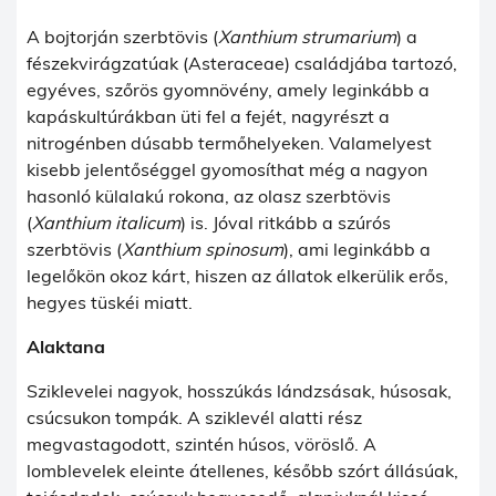
A bojtorján szerbtövis (
Xanthium
strumarium
) a
fészekvirágzatúak (Asteraceae) családjába tartozó,
egyéves, szőrös gyomnövény, amely leginkább a
kapáskultúrákban üti fel a fejét, nagyrészt a
nitrogénben dúsabb termőhelyeken. Valamelyest
kisebb jelentőséggel gyomosíthat még a nagyon
hasonló külalakú rokona, az olasz szerbtövis
(
Xanthium
italicum
) is. Jóval ritkább a szúrós
szerbtövis (
Xanthium
spinosum
), ami leginkább a
legelőkön okoz kárt, hiszen az állatok elkerülik erős,
hegyes tüskéi miatt.
Alaktana
Sziklevelei nagyok, hosszúkás lándzsásak, húsosak,
csúcsukon tompák. A sziklevél alatti rész
megvastagodott, szintén húsos, vöröslő. A
lomblevelek eleinte átellenes, később szórt állásúak,