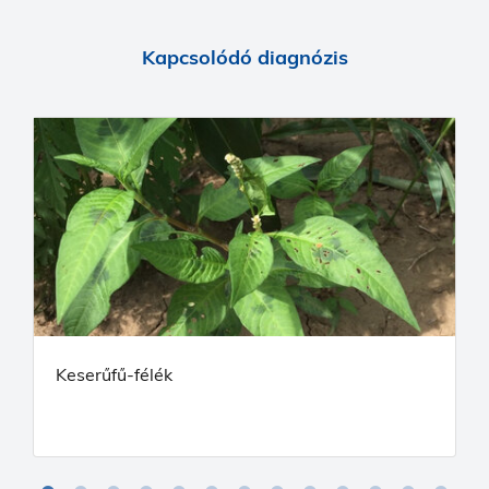
Kapcsolódó diagnózis
Keserűfű-félék