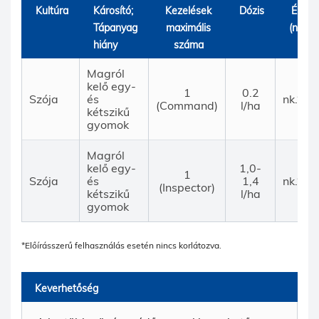
Kultúra
Károsító;
Kezelések
Dózis
É.V.I
Tápanyag
maximális
(nap)
hiány
száma
Magról
kelő egy-
1
0.2
Szója
és
nk.*
(Command)
l/ha
kétszikű
gyomok
Magról
kelő egy-
1,0-
1
Szója
és
1,4
nk.*
(Inspector)
kétszikű
l/ha
gyomok
*Előírásszerű felhasználás esetén nincs korlátozva.
Keverhetőség