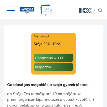
Szója csomagok
Szója ECO (10ha)
Command 48 EC
Inspector
Gazdaságos megoldás a szója gyomirtására.
db Szója Eco termékpárt 10 ha szójára kell
preemergensen kipermetezni a vetést követő 2-3
napon belül, aprómorzsás talajfelszínre. A