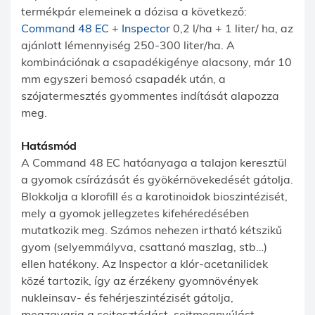
termékpár elemeinek a dózisa a következő:
Command 48 EC
+
Inspector
0,2 l/ha + 1 liter/ ha, az
ajánlott lémennyiség 250-300 liter/ha. A
kombinációnak a csapadékigénye alacsony, már 10
mm egyszeri bemosó csapadék után, a
szójatermesztés gyommentes indítását alapozza
meg.
Hatásmód
A Command 48 EC hatóanyaga a talajon keresztül
a gyomok csírázását és gyökérnövekedését gátolja.
Blokkolja a klorofill és a karotinoidok bioszintézisét,
mely a gyomok jellegzetes kifehéredésében
mutatkozik meg. Számos nehezen irtható kétszikű
gyom (selyemmályva, csattanó maszlag, stb…)
ellen hatékony. Az Inspector a klór-acetanilidek
közé tartozik, így az érzékeny gyomnövények
nukleinsav- és fehérjeszintézisét gátolja,
megzavarja a sejtosztódást, sejtmegnyúlást.