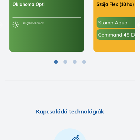
Oklahoma Opti
Szója Flex (10 ha)
Stomp Aqua
40 g/l imazamox
Command 48 EC
Kapcsolódó technológiák