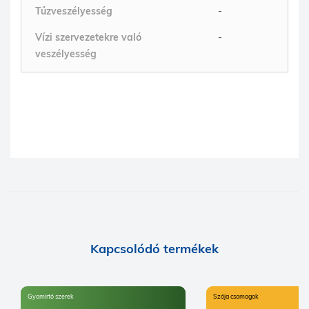
Tűzveszélyesség
-
Vízi szervezetekre való
-
veszélyesség
Kapcsolódó termékek
Gyomirtó szerek
Szója csomagok