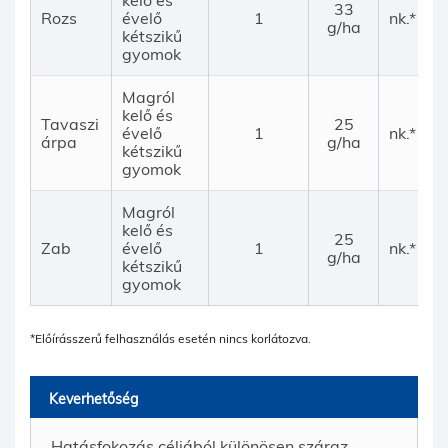
kelő és
33
Rozs
évelő
1
nk.*
g/ha
kétszikű
gyomok
Magról
kelő és
Tavaszi
25
évelő
1
nk.*
árpa
g/ha
kétszikű
gyomok
Magról
kelő és
25
Zab
évelő
1
nk.*
g/ha
kétszikű
gyomok
*Előírásszerű felhasználás esetén nincs korlátozva.
Keverhetőség
Hatásfokozás céljából különösen száraz