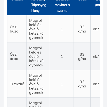
Tápanyag
maximális
(nap)
hiány
száma
Magról
kelő és
Őszi
33
évelő
1
nk.*
búza
g/ha
kétszikű
gyomok
Magról
kelő és
Őszi
33
évelő
1
nk.*
árpa
g/ha
kétszikű
gyomok
Magról
kelő és
33
Tritikálé
évelő
1
nk.*
g/ha
kétszikű
gyomok
Magról