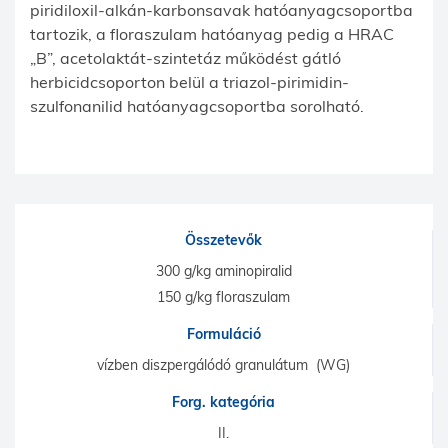
piridiloxil-alkán-karbonsavak hatóanyagcsoportba
tartozik, a floraszulam hatóanyag pedig a HRAC
„B”, acetolaktát-szintetáz működést gátló
herbicidcsoporton belül a triazol-pirimidin-
szulfonanilid hatóanyagcsoportba sorolható.
Összetevők
300 g/kg aminopiralid
150 g/kg floraszulam
Formuláció
vízben diszpergálódó granulátum (WG)
Forg. kategória
II.