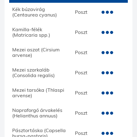
Kék búzavirág
Poszt
(Centaurea cyanus)
Kamilla-félék
Poszt
(Matricaria spp.)
Mezei aszat (Cirsium
Poszt
arvense)
Mezei szarkaláb
Poszt
(Consolida regalis)
Mezei tarsóka (Thlaspi
Poszt
arvense)
Napraforgó árvakelés
Poszt
(Helianthus annuus)
Pásztortáska (Capsella
Poszt
bursa-pastoris)