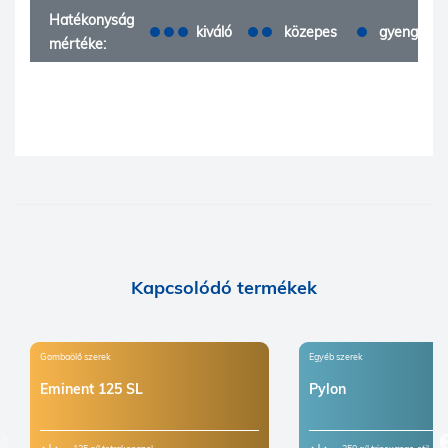
Hatékonyság
kiváló
közepes
gyenge
mértéke:
Kapcsolódó termékek
Gombaölő szerek
Egyéb szerek
Eminent 125 SL
Pylon