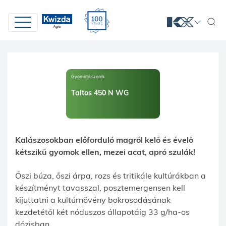
Gyomirtó szerek
Taltos 450 N WG
Kalászosokban előforduló magról kelő és évelő
kétszikű gyomok ellen, mezei acat, apró szulák!
Őszi búza, őszi árpa, rozs és tritikále kultúrákban a
készítményt tavasszal, posztemergensen kell
kijuttatni a kultúrnövény bokrosodásának
kezdetétől két nóduszos állapotáig 33 g/ha-os
dózisban.