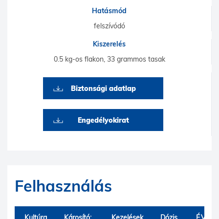
Hatásmód
felszívódó
Kiszerelés
0.5 kg-os flakon, 33 grammos tasak
Biztonsági adatlap
Engedélyokirat
Felhasználás
Kultúra
Károsító;
Kezelések
Dózis
É.V.I