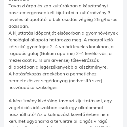
Tavaszi árpa és zab kultúrákban a készítményt
posztemergensen kell kijuttatni a kultúrnövény 3
leveles állapotától a bokrosodás végéig 25 g/ha-os
dózisban.
A kijuttatás időpontját elsősorban a gyomnövények
fenológiai állapota határozza meg. A magról kelő
kétszikű gyomfajok 2–4 valódi leveles korukban, a
ragadós galaj (Galium aparine) 2–4 levélörvös, a
mezei acat (Cirsium arvense) tőlevélrózsás
állapotában a legérzékenyebb a készítményre.
A hatásfokozás érdekében a permetléhez
permetezőszer segédanyag (nedvesítő szer)
hozzáadása szükséges.
A készítmény kizárólag tavaszi kijuttatással, egy
vegetációs időszakban csak egy alkalommal
használható! Az alkalmazást követő évben nem
kerülhet ugyanarra a területre pillangós virágú