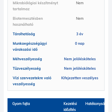
Mikrobiólógiai készítményt
Nem
tartalmaz
Biotermesztésben
Nem
használható
Tárolhatóság
3 év
Munkaegészségügyi
0 nap
várakozási idő
Méhveszélyesség
Nem jelölésköteles
Tűzveszélyesség
Nem jelölésköteles
Vízi szervezetekre való
Kifejezetten veszélyes
veszélyesség
Gyom fajta
Kezelési
Hatékonyság
időzítés