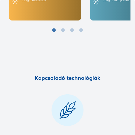
125 g/l tetrakonazol
250 g/l trinexapac-etil
Kapcsolódó technológiák