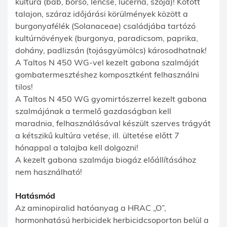
kultúra (bab, borsó, lencse, lucerna, szója)! Kötött
talajon, száraz időjárási körülmények között a
burgonyafélék (Solanaceae) családjába tartózó
kultúrnövények (burgonya, paradicsom, paprika,
dohány, padlizsán (tojásgyümölcs) károsodhatnak!
A Taltos N 450 WG-vel kezelt gabona szalmáját
gombatermesztéshez komposztként felhasználni
tilos!
A Taltos N 450 WG gyomirtószerrel kezelt gabona
szalmájának a termelő gazdaságban kell
maradnia, felhasználásával készült szerves trágyát
a kétszikű kultúra vetése, ill. ültetése előtt 7
hónappal a talajba kell dolgozni!
A kezelt gabona szalmája biogáz előállításához
nem használható!
Hatásmód
Az aminopiralid hatóanyag a HRAC „O”,
hormonhatású herbicidek herbicidcsoporton belül a