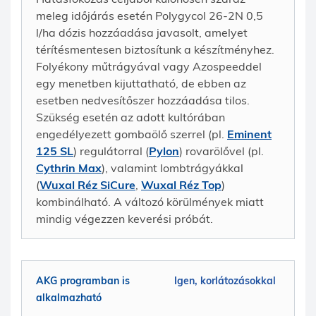
meleg időjárás esetén Polygycol 26-2N 0,5
l/ha dózis hozzáadása javasolt, amelyet
térítésmentesen biztosítunk a készítményhez.
Folyékony műtrágyával vagy Azospeeddel
egy menetben kijuttatható, de ebben az
esetben nedvesítőszer hozzáadása tilos.
Szükség esetén az adott kultórában
engedélyezett gombaölő szerrel (pl.
Eminent
125 SL
) regulátorral (
Pylon
) rovarölővel (pl.
Cythrin Max
), valamint lombtrágyákkal
(
Wuxal Réz SiCure
,
Wuxal Réz Top
)
kombinálható. A változó körülmények miatt
mindig végezzen keverési próbát.
AKG programban is
Igen, korlátozásokkal
alkalmazható