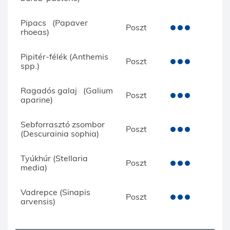
Pipacs (Papaver
Poszt
rhoeas)
Pipitér-félék (Anthemis
Poszt
spp.)
Ragadós galaj (Galium
Poszt
aparine)
Sebforrasztó zsombor
Poszt
(Descurainia sophia)
Tyúkhúr (Stellaria
Poszt
media)
Vadrepce (Sinapis
Poszt
arvensis)