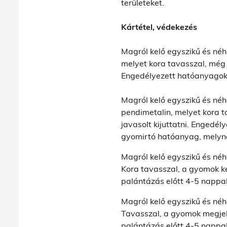
területeket.
Kártétel, védekezés
Magról kelő egyszikű és né
melyet kora tavasszal, még 
Engedélyezett hatóanyagok t
Magról kelő egyszikű és né
pendimetalin, melyet kora 
javasolt kijuttatni. Engedél
gyomirtó hatóanyag, melyne
Magról kelő egyszikű és né
Kora tavasszal, a gyomok kel
palántázás előtt 4-5 nappal
Magról kelő egyszikű és né
Tavasszal, a gyomok megjelen
palántázás előtt 4-5 nappal