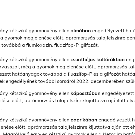
hány kétszikű gyomnövény ellen
almában
engedélyezett ható
a gyomok megjelenése előtt, aprómorzsás talajfelszínre perm
ovábbá a flumioxazin, fluazifop-P, glifozát.
hány kétszikű gyomnövény ellen
csonthéjas kultúrákban
enge
tavasszal, még a gyomok megjelenése előtt, aprómorzsás tal
yezett hatóanyagok továbbá a fluazifop-P és a glifozát hatóa
k engedélyének további sorsáról 2022. decemberében szüle
hány kétszikű gyomnövény ellen
káposztában
engedélyezett 
ése előtt, aprómorzsás talajfelszínre kijuttatva ajánlott elv
.
hány kétszikű gyomnövény ellen
paprikában
engedélyezett h
ése előtt, aprómorzsás talajfelszínre kijuttatva ajánlott el
. Magról kelő egy- és kétszikű gyomok ellen a kletodim ha