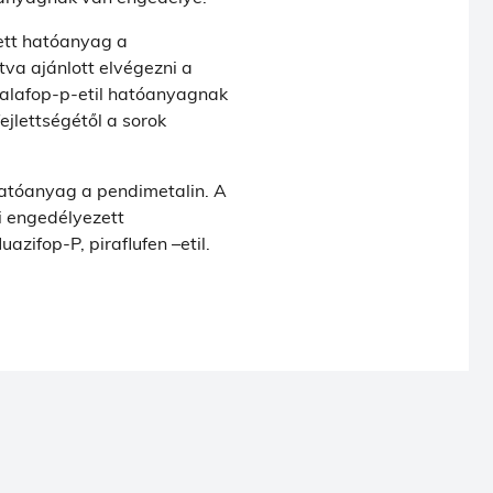
tt hatóanyag a
tva ajánlott elvégezni a
izalafop-p-etil hatóanyagnak
jlettségétől a sorok
hatóanyag a pendimetalin. A
i engedélyezett
azifop-P, piraflufen –etil.