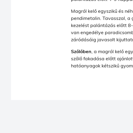
Magról kelő egyszikű és né
pendimetalin. Tavasszal, a 
kezelést palántázás előtt 8
van engedélye paradicsomban
záródásáig javasolt kijuttatn
Szőlőben
, a magról kelő eg
szőlő fakadása előtt ajánlo
hatóanyagok kétszikű gyomnöv