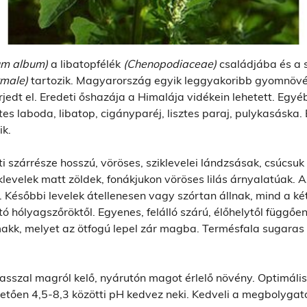
um album)
a libatopfélék
(Chenopodiaceae)
családjába és a 
rmale)
tartozik. Magyarország egyik leggyakoribb gyomnövén
jedt el. Eredeti őshazája a Himalája vidékein lehetett. Egyé
sztes laboda, libatop, cigányparéj, lisztes paraj, pulykasáska
k.
ti szárrésze hosszú, vöröses, sziklevelei lándzsásak, csúcsu
evelek matt zöldek, fonákjukon vöröses lilás árnyalatúak. Az
Későbbi levelek átellenesen vagy szórtan állnak, mind a két
tó hólyagszőröktől. Egyenes, felálló szárú, élőhelytől füg
kk, melyet az ötfogú lepel zár magba. Termésfala sugaras s
asszal magról kelő, nyárutón magot érlelő növény. Optimális
lletően 4,5-8,3 közötti pH kedvez neki. Kedveli a megbolyga