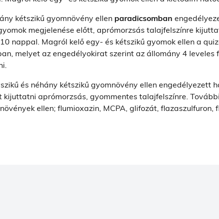
hány kétszikű gyomnövény ellen
paradicsomban
engedélyeze
gyomok megjelenése előtt, aprómorzsás talajfelszínre kijutta
-10 nappal. Magról kelő egy- és kétszikű gyomok ellen a qu
, melyet az engedélyokirat szerint az állomány 4 leveles fe
i.
yszikű és néhány kétszikű gyomnövény ellen engedélyezett 
tt kijuttatni aprómorzsás, gyommentes talajfelszínre. Tovább
ények ellen; flumioxazin, MCPA, glifozát, flazaszulfuron, flu