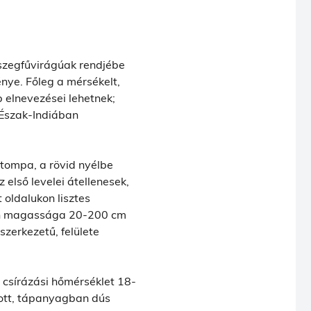
szegfűvirágúak rendjébe
ye. Főleg a mérsékelt,
b elnevezései lehetnek;
. Észak-Indiában
k tompa, a rövid nyélbe
 első levelei átellenesek,
 oldalukon lisztes
gően magassága 20-200 cm
zerkezetű, felülete
 csírázási hőmérséklet 18-
tott, tápanyagban dús