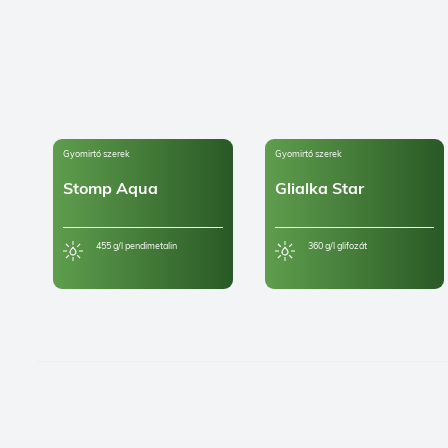
Gyomirtó szerek
Gyomirtó szerek
Stomp Aqua
Glialka Star
455 g/l pendimetalin
360 g/l glifozát