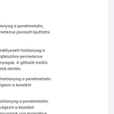
anyag a pendimetalin,
etezve javasolt kijuttatni.
délyezett hatóanyag a
ajfelszínre permetezve
nyagok. A glifozát totális
tik döntés.
hatóanyag a pendimetalin.
égezni a kezelést
atóanyag a pendimetalin.
végezni a kezelést
tóanyagnak van engedélye.