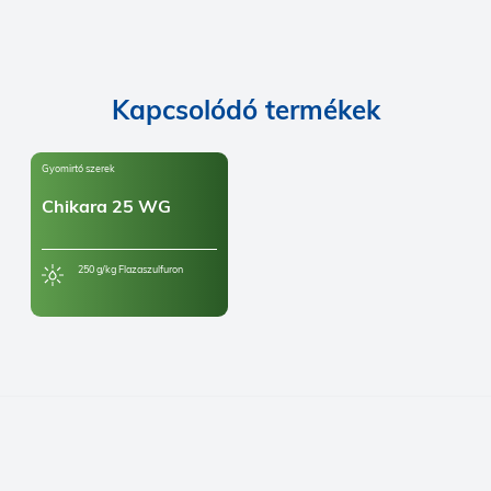
Kapcsolódó termékek
Gyomirtó szerek
Chikara 25 WG
250 g/kg Flazaszulfuron