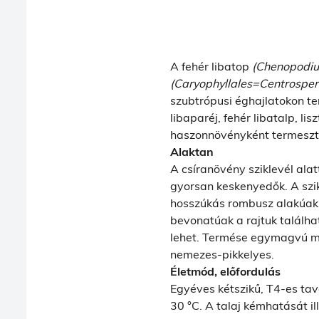
A fehér libatop
(Chenopodi
(Caryophyllales=Centrospe
szubtrópusi éghajlatokon ter
libaparéj, fehér libatalp, li
haszonnövényként termeszti
Alaktan
A csíranövény sziklevél alat
gyorsan keskenyedők. A szikl
hosszúkás rombusz alakúak. 
bevonatúak a rajtuk találha
lehet. Termése egymagvú ma
nemezes-pikkelyes.
Életmód, előfordulás
Egyéves kétszikű, T4-es tav
30 °C. A talaj kémhatását i