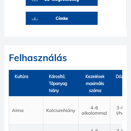
Címke
Felhasználás
Kultúra
Károsító;
Kezelések
Dózis
Tápanyag
maximális
hiány
száma
4-6
3-6
Alma
Kalciumhiány
alkalommal
l/ha
4-6
3-5