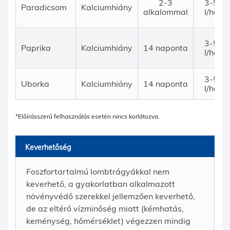
2-3
3-5
Paradicsom
Kalciumhiány
alkalommal
l/ha
3-5
Paprika
Kalciumhiány
14 naponta
l/ha
3-5
Uborka
Kalciumhiány
14 naponta
l/ha
*Előírásszerű felhasználás esetén nincs korlátozva.
Keverhetőség
Foszfortartalmú lombtrágyákkal nem
keverhető, a gyakorlatban alkalmazott
növényvédő szerekkel jellemzően keverhető,
de az eltérő vízminőség miatt (kémhatás,
keménység, hőmérséklet) végezzen mindig