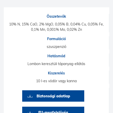
Összetevők
10% N, 15% CaO, 2% MgO, 0,05% B, 0,04% Cu, 0,05% Fe,
0,1% Mn, 0,001% Mo, 0,02% Zn
Formuláció
szuszpenzió
Hatásmód
Lombon keresztüli tápanyag-ellátás
Kiszerelés
10 l-es vödör vagy kanna
Biztonsági adatlap
EU-megfelelőség