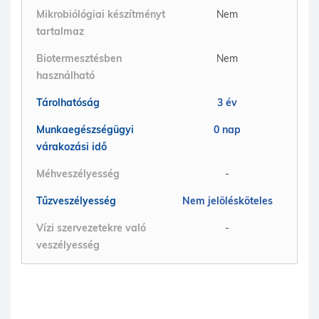
Mikrobiólógiai készítményt
Nem
tartalmaz
Biotermesztésben
Nem
használható
Tárolhatóság
3 év
Munkaegészségügyi
0 nap
várakozási idő
Méhveszélyesség
-
Tűzveszélyesség
Nem jelölésköteles
Vízi szervezetekre való
-
veszélyesség