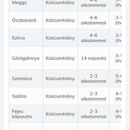
Meggy
Kalciumhiány
alkalommal
l/ha
4-6
3-5
Őszibarack
Kalciumhiány
alkalommal
l/ha
4-6
3-5
Szilva
Kalciumhiány
alkalommal
l/ha
3-5
Görögdinnye
Kalciumhiány
14 naponta
l/ha
2-3
5-6
Szamóca
Kalciumhiány
alkalommal
l/ha
2-3
4-5
Saláta
Kalciumhiány
alkalommal
l/ha
Fejes
2-3
4-5
Kalciumhiány
káposzta
alkalommal
l/ha