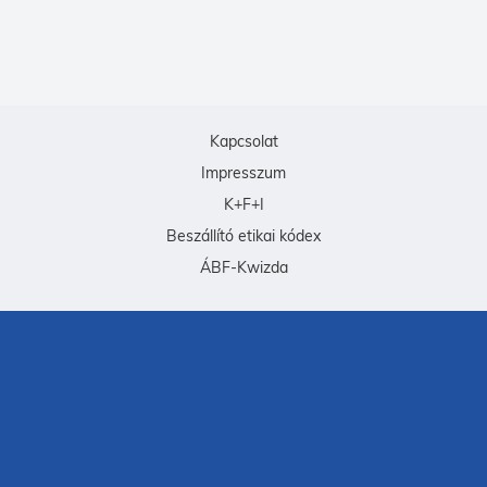
Kapcsolat
Impresszum
K+F+I
Beszállító etikai kódex
ÁBF-Kwizda