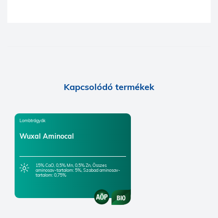
Kapcsolódó termékek
Lombtrágyák
Wuxal Aminocal
15% CaO, 0,5% Mn, 0,5% Zn, Összes
aminosav-tartalom: 5%, Szabad aminosav-
tartalom: 0,75%