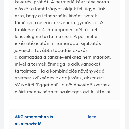
keverési próbát! A permetlé készítése során
először a lombtrágyát oldjuk fel, ügyeljünk
arra, hogy a felhasználni kívánt szerek
töményen ne érintkezzenek egymással. A
tankkeverék 4–5 komponensnél többet
lehetőleg ne tartalmazzon. A permetlé
elkészítése után mihamarabbi kijuttatás
javasolt. További tapadásfokozók
alkalmazása a tankkeverékhez nem indokolt,
mivel a termék önmaga is adjuvánsokat
tartalmaz. Ha a kombinációs növényvédő
szerhez szükséges az adjuváns, akkor azt
Wuxaltól függetlenül, a növényvédő szerhez
előírt mennyiségben szükséges azt kijuttatni.
AKG programban is
Igen
alkalmazható