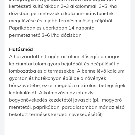
kertészeti kultúrákban 2–3 alkalommal, 3–5 l/ha
dózisban permetezzük a kalcium-hiánytünetek
megelőzése és a jobb termésminőség céljából.
Paprikában és uborkában 14 naponta
permetezhető 3–6 l/ha dózisban.
Hatásmód
A hozzáadott nitrogéntartalom elősegíti a magas
kalciumtartalom gyors bejutását és beépülését a
lombozatba és a termésekbe. A benne lévő kalcium
gyorsan és hatékonyan épül be a növények
bőrszövetébe, ezzel megelőzi a tárolási betegségek
kialakulását. Alkalmazása az intenzív
bogyónövekedés kezdetétől javasolt (pl.: mogyoró
méretétől, paprikában, paradicsomban már az első
bekötött termések kezdeti növekedésétől).