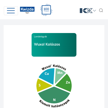
Lombtrágyák
Wuxal Kalászos