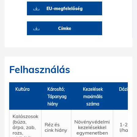
EU-megfelelőség
Címke
Felhasználás
Kultúra
Károsító;
Kezelések
Dózis
Tápanyag
maximális
hiány
száma
Kalászosok
(búza,
Növényvédelmi
Réz és
1-2
árpa, zab,
kezelésekkel
cink hiány
l/ha
rozs,
egymenetben