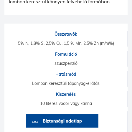
lombon keresztül könnyen felvehető formában.
Összetevők
5% N, 1,8% S, 2,5% Cu, 1,5 % Mn, 2,5% Zn (m/m%)
Formuláció
szuszpenzió
Hatásmód
Lombon keresztüli tápanyag-ellátás
Kiszerelés
10 literes vödör vagy kanna
Biztonsági adatlap