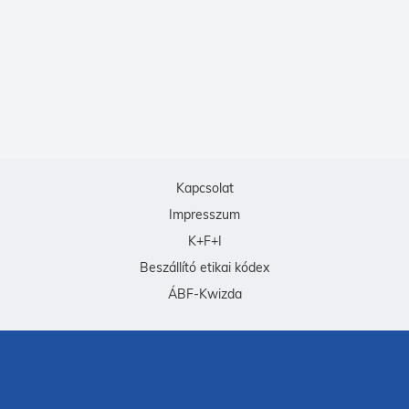
Kapcsolat
Impresszum
K+F+I
Beszállító etikai kódex
ÁBF-Kwizda