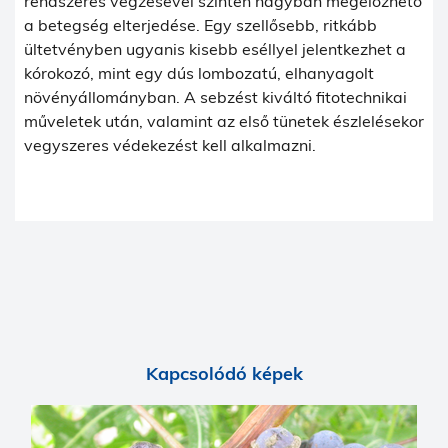
rendszeres végzésével szintén nagyban megelőzhető
a betegség elterjedése. Egy szellősebb, ritkább
ültetvényben ugyanis kisebb eséllyel jelentkezhet a
kórokozó, mint egy dús lombozatú, elhanyagolt
növényállományban. A sebzést kiváltó fitotechnikai
műveletek után, valamint az első tünetek észlelésekor
vegyszeres védekezést kell alkalmazni.
Kapcsolódó képek