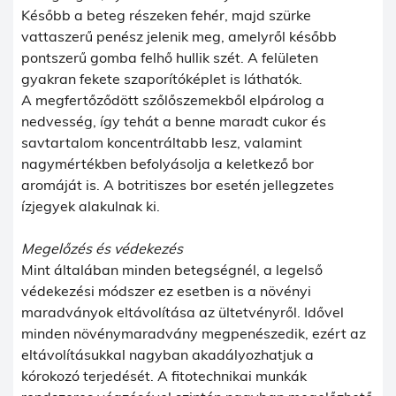
Később a beteg részeken fehér, majd szürke
vattaszerű penész jelenik meg, amelyről később
pontszerű gomba felhő hullik szét. A felületen
gyakran fekete szaporítóképlet is láthatók.
A megfertőződött szőlőszemekből elpárolog a
nedvesség, így tehát a benne maradt cukor és
savtartalom koncentráltabb lesz, valamint
nagymértékben befolyásolja a keletkező bor
aromáját is. A botritiszes bor esetén jellegzetes
ízjegyek alakulnak ki.
Megelőzés és védekezés
Mint általában minden betegségnél, a legelső
védekezési módszer ez esetben is a növényi
maradványok eltávolítása az ültetvényről. Idővel
minden növénymaradvány megpenészedik, ezért az
eltávolításukkal nagyban akadályozhatjuk a
kórokozó terjedését. A fitotechnikai munkák