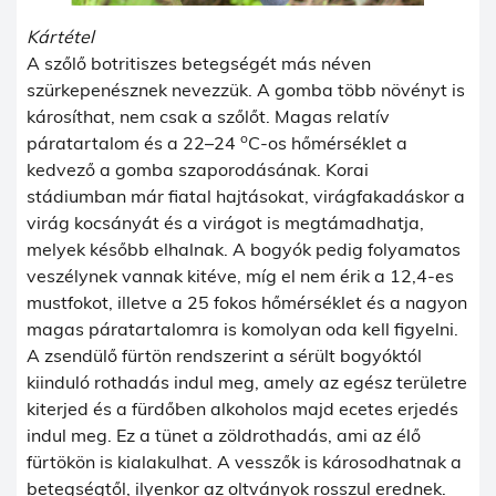
Kártétel
A szőlő botritiszes betegségét más néven
szürkepenésznek nevezzük. A gomba több növényt is
károsíthat, nem csak a szőlőt. Magas relatív
o
páratartalom és a 22–24
C-os hőmérséklet a
kedvező a gomba szaporodásának. Korai
stádiumban már fiatal hajtásokat, virágfakadáskor a
virág kocsányát és a virágot is megtámadhatja,
melyek később elhalnak. A bogyók pedig folyamatos
veszélynek vannak kitéve, míg el nem érik a 12,4-es
mustfokot, illetve a 25 fokos hőmérséklet és a nagyon
magas páratartalomra is komolyan oda kell figyelni.
A zsendülő fürtön rendszerint a sérült bogyóktól
kiinduló rothadás indul meg, amely az egész területre
kiterjed és a fürdőben alkoholos majd ecetes erjedés
indul meg. Ez a tünet a zöldrothadás, ami az élő
fürtökön is kialakulhat. A vesszők is károsodhatnak a
betegségtől, ilyenkor az oltványok rosszul erednek.