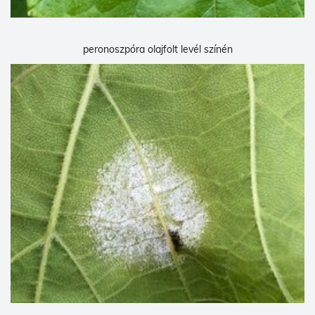
peronoszpóra olajfolt levél színén