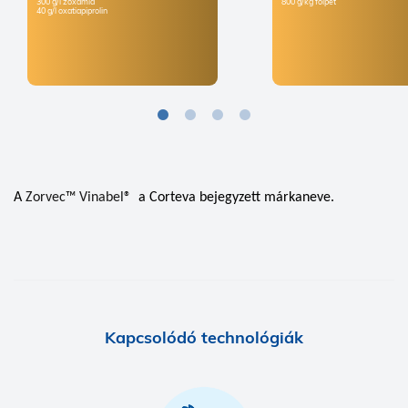
300 g/l zoxamid
800 g/kg folpet
40 g/l oxatiapiprolin
A
Zorvec™ Vinabel®
a Corteva bejegyzett márkaneve.
Kapcsolódó technológiák