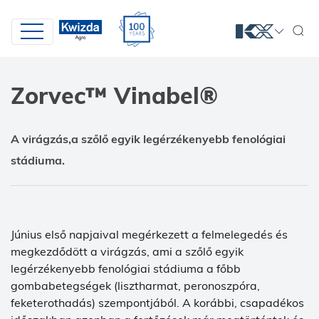
Zorvec™ Vinabel®
A virágzás,a szőlő egyik legérzékenyebb fenológiai
stádiuma.
Június első napjaival megérkezett a felmelegedés és
megkezdődött a virágzás, ami a szőlő egyik
legérzékenyebb fenológiai stádiuma a főbb
gombabetegségek (lisztharmat, peronoszpóra,
feketerothadás) szempontjából. A korábbi, csapadékos