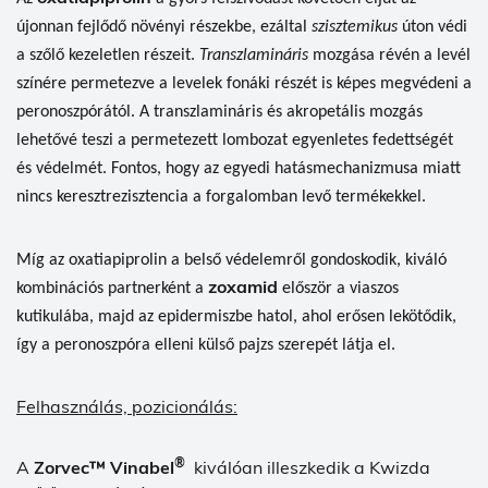
újonnan fejlődő növényi részekbe, ezáltal
szisztemikus
úton védi
a szőlő kezeletlen részeit.
Transzlamináris
mozgása révén a levél
színére permetezve a levelek fonáki részét is képes megvédeni a
peronoszpórától. A transzlamináris és akropetális mozgás
lehetővé teszi a permetezett lombozat egyenletes fedettségét
és védelmét. Fontos, hogy az egyedi hatásmechanizmusa miatt
nincs keresztrezisztencia a forgalomban levő termékekkel.
Míg az oxatiapiprolin
a belső védelemről gondoskodik, kiváló
zoxamid
kombinációs partnerként a
először a viaszos
kutikulába, majd az epidermiszbe hatol, ahol erősen lekötődik,
így a peronoszpóra elleni külső pajzs szerepét látja el.
Felhasználás, pozicionálás:
®
A
Zorvec™ Vinabel
kiválóan illeszkedik a Kwizda