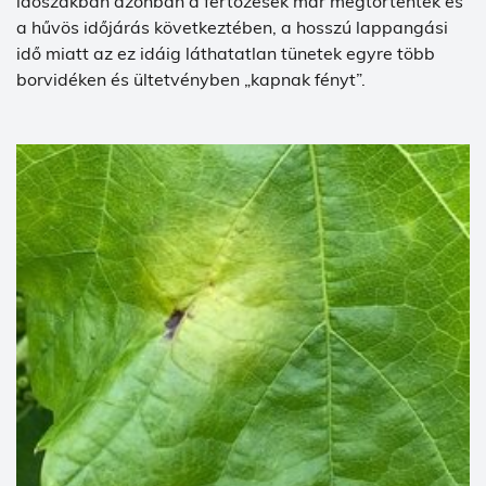
időszakban azonban a fertőzések már megtörténtek és
a hűvös időjárás következtében, a hosszú lappangási
idő miatt az ez idáig láthatatlan tünetek egyre több
borvidéken és ültetvényben „kapnak fényt”.