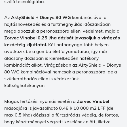
szőlő tecnológiába.
Az
AktyShield + Dionys 80 WG
kombinációval a
hajtásnövekedés és a fürtmegnyúlás időszakában
megalapozzuk a peronoszpóra elleni védelmet, majd a
Zorvec Vinabel 0,25 l/ha
dózisát javasoljuk a virágzás
kezdetéig kijuttatni.
Két hatóanyaga több helyen
avatkozik be a gomba életfolyamataiba, így már
alacsony dózisban is kiemelkedően hatékony
kombinációt alkot. Virágzásban az AktyShield + Dionys
80 WG kombinációval nemcsak a peronoszpóra, de a
szürkerothadás ellen is védekezünk -
költséghatékonyan.
Magas fertőzési nyomás esetén a
Zorvec Vinabel
másodjára is javasolható 0,48 l/ 10 000 m2 LFF (de
max 0,5 l/ha) dózissal a fürtzáródás végéig, de fontos,
hogy készítménnyel végzett kezelések előtt, illetve