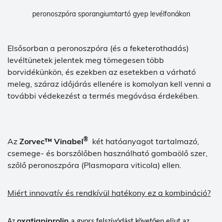
peronoszpóra sporangiumtartó gyep levélfonákon
Elsősorban a peronoszpóra (és a feketerothadás)
levéltünetek jelentek meg tömegesen több
borvidékünkön, és ezekben az esetekben a várható
meleg, száraz időjárás ellenére is komolyan kell venni a
további védekezést a termés megóvása érdekében.
®
Az
Zorvec™ Vinabel
két hatóanyagot tartalmazó,
csemege- és borszőlőben használható gombaölő szer,
szőlő peronoszpóra (Plasmopara viticola) ellen.
Miért innovatív és rendkívül hatékony ez a kombináció?
oxatiapiprolin
Az
a gyors felszívódást követően eljut az