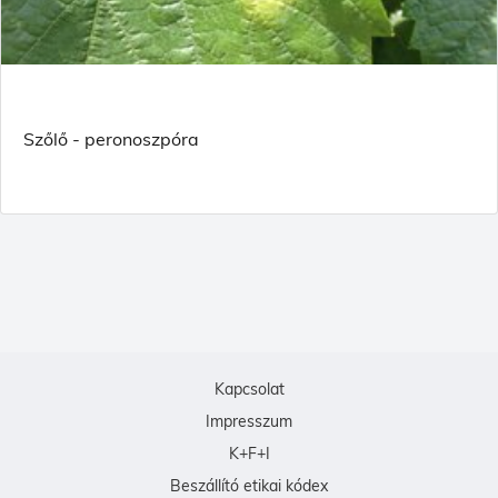
Szőlő - peronoszpóra
Kapcsolat
Impresszum
K+F+I
Beszállító etikai kódex