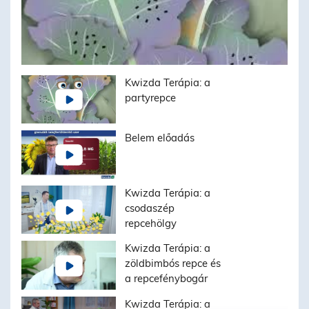
Kwizda Terápia: a
partyrepce
Belem előadás
Kwizda Terápia: a
csodaszép
repcehölgy
Kwizda Terápia: a
zöldbimbós repce és
a repcefénybogár
Kwizda Terápia: a