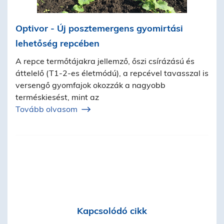
Optivor - Új posztemergens gyomirtási
lehetőség repcében
A repce termőtájakra jellemző, őszi csírázású és
áttelelő (T1-2-es életmódú), a repcével tavasszal is
versengő gyomfajok okozzák a nagyobb
terméskiesést, mint az
Tovább olvasom
Kapcsolódó cikk