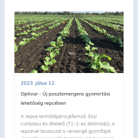
2023. július 12.
Optivor - Új posztemergens gyomirtási
lehetőség repcében
A repce termőtájakra jellemző, őszi
csírázású és áttelelő (T1-2-es életmódú), a
repcével tavasszal is versengő gyomfajok