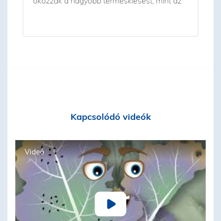
okozzák a nagyobb terméskiesést, mint az
Kapcsolódó videók
Videó