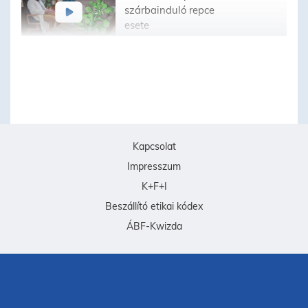
szárbainduló repce
esete
Kapcsolat
Impresszum
K+F+I
Beszállító etikai kódex
ÁBF-Kwizda