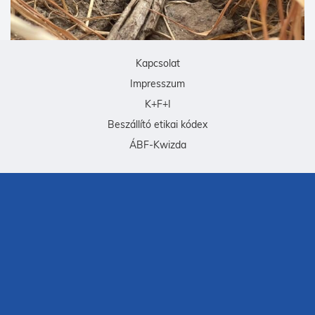
Kapcsolat
Impresszum
K+F+I
Beszállító etikai kódex
ÁBF-Kwizda