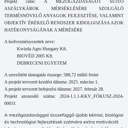
Projekt címe: A MEZŐGAZDASÁGOT SÚJTÓ
ASZÁLYKÁROK MÉRSÉKLÉSÉRE SZOLGÁLÓ
TERMÉSNÖVELŐ ANYAGOK FEJLESZTÉSE, VALAMINT
OBJEKTÍV ÉRÉKELŐ RENDSZER KIDOLGOZÁSA AZOK
HATÉKONYSÁGÁNAK A MÉRÉSÉRE
A kedvezményezettek neve:
Kwizda Agro Hungary Kft.
BIOVÉD 2005 Kft.
DEBRECENI EGYETEM
A szerződött támogatás összege: 588,72 millió forint
A projekt tervezett kezdési dátuma: 2025. március 1.
A projekt tervezett befejezési dátuma: 2027. február 28.
Projekt azonosító száma: 2024-1.1.1-KKV_FÓKUSZ-2024-
00031
A mezőgazdasággal összefüggő újabb kémiai, biológiai
és technológiai fejlesztések számára extra motivációt