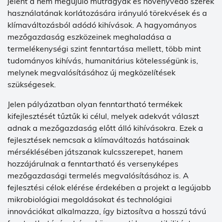
jelent a nem megújuló műtrágyák és növényvédő szerek
használatának korlátozására irányuló törekvések és a
klímaváltozásból adódó kihívások. A hagyományos
mezőgazdaság eszközeinek meghaladása a
termelékenységi szint fenntartása mellett, több mint
tudományos kihívás, humanitárius kötelességünk is,
melynek megvalósításához új megközelítések
szükségesek.
Jelen pályázatban olyan fenntartható termékek
kifejlesztését tűztűk ki célul, melyek adekvát választ
adnak a mezőgazdaság előtt álló kihívásokra. Ezek a
fejlesztések nemcsak a klímaváltozás hatásainak
mérséklésében játszanak kulcsszerepet, hanem
hozzájárulnak a fenntartható és versenyképes
mezőgazdasági termelés megvalósításához is. A
fejlesztési célok elérése érdekében a projekt a legújabb
mikrobiológiai megoldásokat és technológiai
innovációkat alkalmazza, így biztosítva a hosszú távú